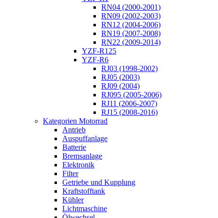
RN04 (2000-2001)
RN09 (2002-2003)
RN12 (2004-2006)
RN19 (2007-2008)
RN22 (2009-2014)
YZF-R125
YZF-R6
RJ03 (1998-2002)
RJ05 (2003)
RJ09 (2004)
RJ095 (2005-2006)
RJ11 (2006-2007)
RJ15 (2008-2016)
Kategorien Motorrad
Antrieb
Auspuffanlage
Batterie
Bremsanlage
Elektronik
Filter
Getriebe und Kupplung
Kraftstofftank
Kühler
Lichtmaschine
Ölwechsel