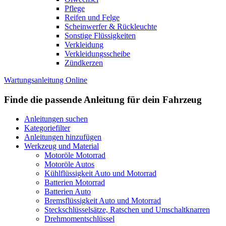
Pflege
Reifen und Felge
Scheinwerfer & Rückleuchte
Sonstige Flüssigkeiten
Verkleidung
Verkleidungsscheibe
Zündkerzen
Wartungsanleitung Online
Finde die passende Anleitung für dein Fahrzeug
Anleitungen suchen
Kategoriefilter
Anleitungen hinzufügen
Werkzeug und Material
Motoröle Motorrad
Motoröle Autos
Kühlflüssigkeit Auto und Motorrad
Batterien Motorrad
Batterien Auto
Bremsflüssigkeit Auto und Motorrad
Steckschlüsselsätze, Ratschen und Umschaltknarren
Drehmomentschlüssel