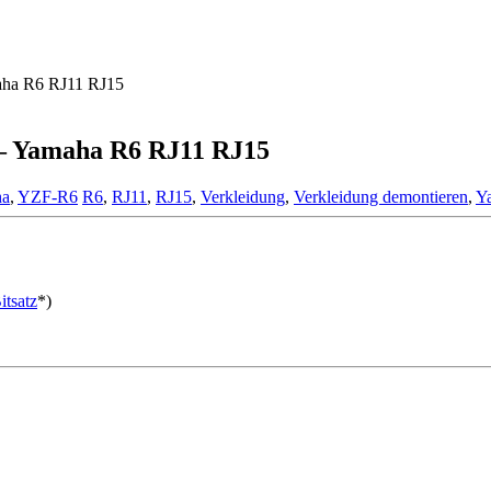
maha R6 RJ11 RJ15
 – Yamaha R6 RJ11 RJ15
ha
,
YZF-R6
R6
,
RJ11
,
RJ15
,
Verkleidung
,
Verkleidung demontieren
,
Y
tsatz
*)