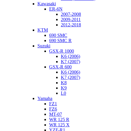
Kawasaki
ER-6N
2007-2008
2009-2011
2012-2018
KTM
690 SMC
690 SMC R
Suzuki
GSX-R 1000
K6 (2006)
K7 (2007)
GSX-R 600
K6 (2006)
K7 (2007)
K8
K9
L0
Yamaha
FZ1
FZ6
MT-07
WR 125 R
WR 125 X
YZF-R1