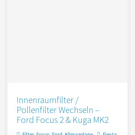
Innenraumfilter /
Pollenfilter Wechseln –
Ford Focus 2 & Kuga MK2
Filter
,
Focus
,
Ford
,
Klimaanlage
Fiesta
,