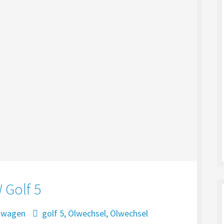
 Golf 5
swagen
golf 5
,
Ölwechsel
,
Ölwechsel