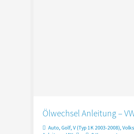
Ölwechsel Anleitung – VW
Auto
,
Golf
,
V (Typ 1K 2003-2008)
,
Volk