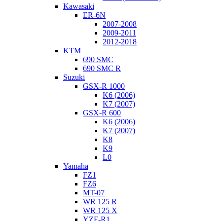
Kawasaki
ER-6N
2007-2008
2009-2011
2012-2018
KTM
690 SMC
690 SMC R
Suzuki
GSX-R 1000
K6 (2006)
K7 (2007)
GSX-R 600
K6 (2006)
K7 (2007)
K8
K9
L0
Yamaha
FZ1
FZ6
MT-07
WR 125 R
WR 125 X
YZF-R1