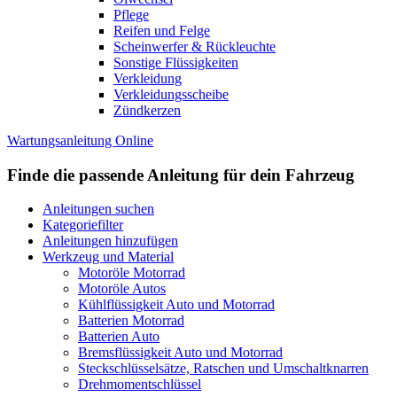
Pflege
Reifen und Felge
Scheinwerfer & Rückleuchte
Sonstige Flüssigkeiten
Verkleidung
Verkleidungsscheibe
Zündkerzen
Wartungsanleitung Online
Finde die passende Anleitung für dein Fahrzeug
Anleitungen suchen
Kategoriefilter
Anleitungen hinzufügen
Werkzeug und Material
Motoröle Motorrad
Motoröle Autos
Kühlflüssigkeit Auto und Motorrad
Batterien Motorrad
Batterien Auto
Bremsflüssigkeit Auto und Motorrad
Steckschlüsselsätze, Ratschen und Umschaltknarren
Drehmomentschlüssel