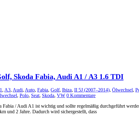
olf, Skoda Fabia, Audi A1 / A3 1.6 TDI
1
,
A3
,
Audi
,
Auto
,
Fabia
,
Golf
,
Ibiza
,
II 5J (2007–2014)
,
Ölwechsel
,
P
lwechsel
,
Polo
,
Seat
,
Skoda
,
VW
0 Kommentare
abia / Audi A1 ist wichtig und sollte regelmäßig durchgeführt werden
m und 2 Jahre. Dadurch wird sichergestellt, dass