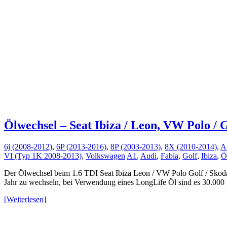
Ölwechsel – Seat Ibiza / Leon, VW Polo / G
6j (2008-2012)
,
6P (2013-2016)
,
8P (2003-2013)
,
8X (2010-2014)
,
A
VI (Typ 1K 2008-2013)
,
Volkswagen
A1
,
Audi
,
Fabia
,
Golf
,
Ibiza
,
Ö
Der Ölwechsel beim 1.6 TDI Seat Ibiza Leon / VW Polo Golf / Skoda F
Jahr zu wechseln, bei Verwendung eines LongLife Öl sind es 30.000 k
[Weiterlesen]