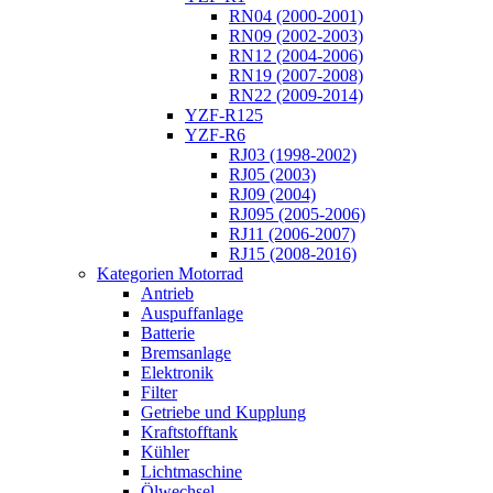
RN04 (2000-2001)
RN09 (2002-2003)
RN12 (2004-2006)
RN19 (2007-2008)
RN22 (2009-2014)
YZF-R125
YZF-R6
RJ03 (1998-2002)
RJ05 (2003)
RJ09 (2004)
RJ095 (2005-2006)
RJ11 (2006-2007)
RJ15 (2008-2016)
Kategorien Motorrad
Antrieb
Auspuffanlage
Batterie
Bremsanlage
Elektronik
Filter
Getriebe und Kupplung
Kraftstofftank
Kühler
Lichtmaschine
Ölwechsel