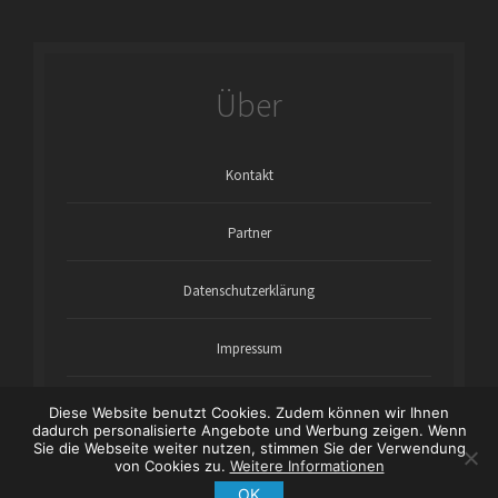
Über
Kontakt
Partner
Datenschutzerklärung
Impressum
Diese Website benutzt Cookies. Zudem können wir Ihnen
dadurch personalisierte Angebote und Werbung zeigen. Wenn
Sie die Webseite weiter nutzen, stimmen Sie der Verwendung
von Cookies zu.
Weitere Informationen
Copyright © 2021 wartungsanleitung-online.com - Theme
von
NavThemes.com
| * = Affiliatelinks/Werbelinks
OK