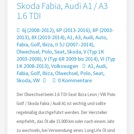
Skoda Fabia, Audi A1 / A3
1.6 TDI
6j (2008-2012)
,
6P (2013-2016)
,
8P (2003-
2013)
,
8X (2010-2014)
,
A1
,
A3
,
Audi
,
Auto
,
Fabia
,
Golf
,
Ibiza
,
II 5J (2007–2014)
,
Ölwechsel
,
Polo
,
Seat
,
Skoda
,
V (Typ 1K
2003-2008)
,
V (Typ 6R 2009 bis 2014)
,
VI (Typ
1K 2008-2013)
,
Volkswagen
A1
,
Audi
,
Fabia
,
Golf
,
Ibiza
,
Ölwechsel
,
Polo
,
Seat
,
Skoda
,
VW
0 Kommentare
Der Ölwechsel beim 1.6 TDI Seat Ibiza Leon / VW Polo
Golf / Skoda Fabia / Audi A1 ist wichtig und sollte
regelmäßig durchgeführt werden. Der Hersteller
empfiehlt, das Öl alle 15.000 km oder nach einem Jahr
zu wechseln, bei Verwendung eines LongLife Öl sind