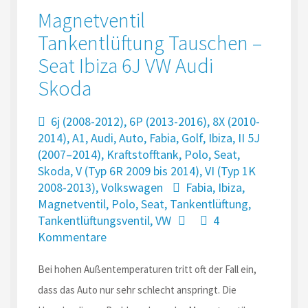
Magnetventil
Tankentlüftung Tauschen –
Seat Ibiza 6J VW Audi
Skoda
6j (2008-2012)
,
6P (2013-2016)
,
8X (2010-
2014)
,
A1
,
Audi
,
Auto
,
Fabia
,
Golf
,
Ibiza
,
II 5J
(2007–2014)
,
Kraftstofftank
,
Polo
,
Seat
,
Skoda
,
V (Typ 6R 2009 bis 2014)
,
VI (Typ 1K
2008-2013)
,
Volkswagen
Fabia
,
Ibiza
,
Magnetventil
,
Polo
,
Seat
,
Tankentlüftung
,
Tankentlüftungsventil
,
VW
4
Kommentare
Bei hohen Außentemperaturen tritt oft der Fall ein,
dass das Auto nur sehr schlecht anspringt. Die