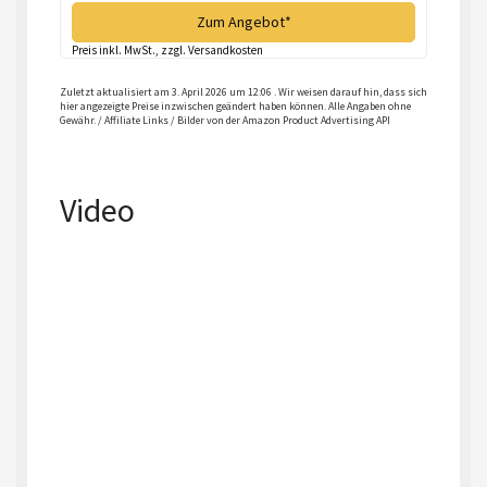
Zum Angebot*
Preis inkl. MwSt., zzgl. Versandkosten
Zuletzt aktualisiert am 3. April 2026 um 12:06 . Wir weisen darauf hin, dass sich
hier angezeigte Preise inzwischen geändert haben können. Alle Angaben ohne
Gewähr. / Affiliate Links / Bilder von der Amazon Product Advertising API
Video