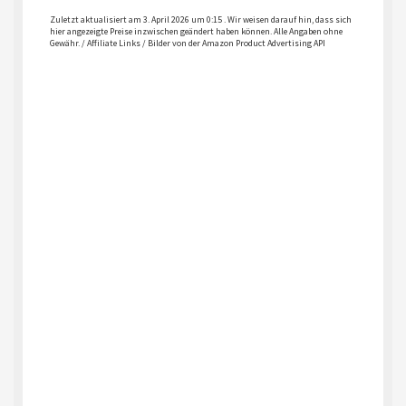
Zuletzt aktualisiert am 3. April 2026 um 0:15 . Wir weisen darauf hin, dass sich
hier angezeigte Preise inzwischen geändert haben können. Alle Angaben ohne
Gewähr. / Affiliate Links / Bilder von der Amazon Product Advertising API