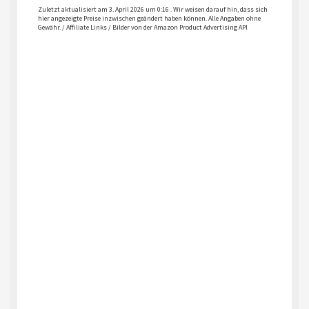
Zuletzt aktualisiert am 3. April 2026 um 0:16 . Wir weisen darauf hin, dass sich
hier angezeigte Preise inzwischen geändert haben können. Alle Angaben ohne
Gewähr. / Affiliate Links / Bilder von der Amazon Product Advertising API