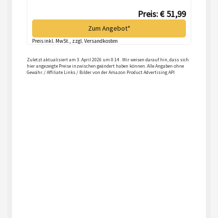
Preis: € 51,99
Zum Angebot*
Preis inkl. MwSt., zzgl. Versandkosten
Zuletzt aktualisiert am 3. April 2026 um 0:14 . Wir weisen darauf hin, dass sich
hier angezeigte Preise inzwischen geändert haben können. Alle Angaben ohne
Gewähr. / Affiliate Links / Bilder von der Amazon Product Advertising API