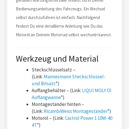
genauen Wartungsintervalle findest Du in Deiner
Bedienungsanleitung des Fahrzeugs. Ein Wechsel
selbst durchzuführen ist einfach. Nachfolgend
findest Du eine detaillierte Anleitung wie Du das
Motoröl an Deinem Motorrad selbst wechseln kannst.
Werkzeug und Material
Steckschlüsselsatz –
(Link:
Mannesmann Steckschlüssel-
und Bitsatz
*)
Auffangbehälter – (Link:
LIQUI MOLY Öl
Auffangwanne
*)
Montageständer hinten –
(Link:
RicambiWeiss Montageständer
*)
Motoröl – (Link:
Castrol Power 1 10W-40
4T
*)