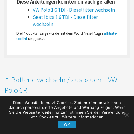
Diese Anleitungen könnten dir auch gefallen
VW Polo 1.6 TDI - Dieselfilter wechseln
Seat Ibiza 1.6 TDI - Dieselfilter
wechseln
Die Produktanzeige wurde mit dem WordPress-Plugin
affiliate-
toolkit
umgesetzt.
Batterie wechseln / ausbauen – VW
Polo 6R
Ölwechsel – Honda CBR1000RR SC59
Diese Website benutzt Cookies. Zudem können wir Ihnen
dadurch personalisierte Angebote und Werbung zeigen. Wenn
SCHREIBE EINEN KOMMENTAR
Sie die Webseite weiter nutzen, stimmen Sie der Verwendung
von Cookies zu.
Weitere Informationen
Deine E-Mail-Adresse wird nicht veröffentlicht.
Erforderliche Felder
OK
sind mit
*
markiert