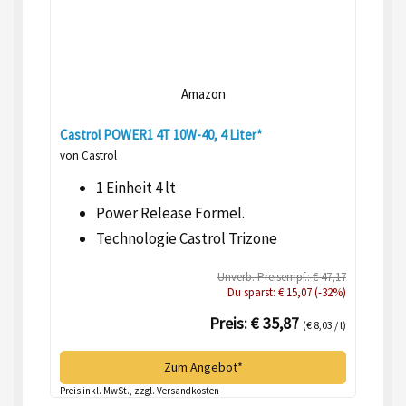
Amazon
Castrol POWER1 4T 10W-40, 4 Liter*
von Castrol
1 Einheit 4 lt
Power Release Formel.
Technologie Castrol Trizone
Unverb. Preisempf.: € 47,17
Du sparst: € 15,07 (-32%)
Preis: € 35,87
(€ 8,03 / l)
Zum Angebot*
Preis inkl. MwSt., zzgl. Versandkosten