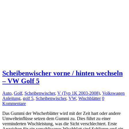
Scheibenwischer vorne / hinten wechseln
– VW Golf 5
Auto
,
Golf
,
Scheibenwischer
,
V (Typ 1K 2003-2008)
,
Volkswagen
Anleitung
,
golf 5
,
Scheibenwischer
,
VW
,
Wischblätter
0
Kommentare
Das Gummi der Wischerblätter wird mit der Zeit hart oder andere
Umwelteinflüsse setzen dem Gummi zu. Dies führt zu einer
verminderten Wischleistung, was die Sicht verschlechtert. Erste
Anzeichen für ein verschlissenes Wischblatt sind Schlieren und ein