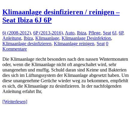
Klimaanlage desinfizieren / reinigen –
Seat Ibiza 6J 6P
6j (2008-2012)
,
6P (2013-2016)
,
Auto
,
Ibiza
,
Pflege
,
Seat
6J
,
6P
,
Anleitung
,
Ibiza
,
Klimaanlage
,
Klimaanlage Desinfektion
,
Klimaanlage desinfizieren
,
Klimaanlage reinigen
,
Seat
0
Kommentare
Die Klimaanlage riecht besonders nach den nassen Wintermonaten
oder, wenn die Klimaanlage nicht oft angeschaltet wird, sehr
unangenehm und muffig. Schuld daran sind Keime und Bakterien
dies sich im Lüftungssystem der Klimaanlage abgesetzt haben. Um
diese unangenehme Gerüche wieder weg zu bekommen, empfiehlt
es sich, die Klimaanlage zu desinfizieren. In der nachfolgenden
Anleitung erfahrt Ihr,
[Weiterlesen]