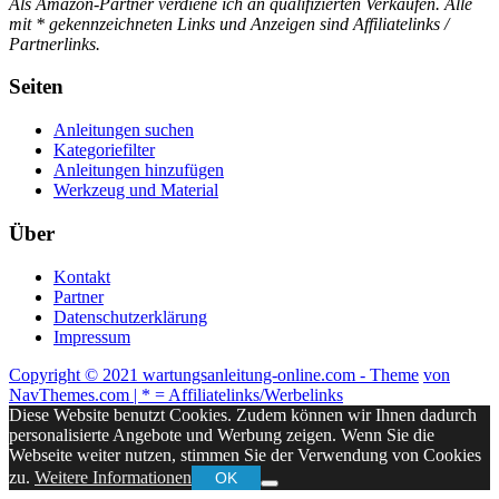
Als Amazon-
Partner
verdiene ich an qualifizierten Verkäufen.
Alle
mit * gekennzeichneten Links und Anzeigen sind Affiliatelinks /
Partnerlinks.
Seiten
Anleitungen suchen
Kategoriefilter
Anleitungen hinzufügen
Werkzeug und Material
Über
Kontakt
Partner
Datenschutzerklärung
Impressum
Copyright © 2021 wartungsanleitung-online.com - Theme
von
NavThemes.com
| * = Affiliatelinks/Werbelinks
Diese Website benutzt Cookies. Zudem können wir Ihnen dadurch
personalisierte Angebote und Werbung zeigen. Wenn Sie die
Webseite weiter nutzen, stimmen Sie der Verwendung von Cookies
zu.
Weitere Informationen
OK