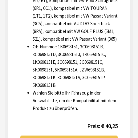
VI (5K1), kompatibel mit VW Polo Schrägheck
(6R1, 6C1), kompatibel mit VW TOURAN
(1T1, 1T2), kompatibel mit VW Passat Variant
(3C5), kompatibel mit AUDI A3 Sportback
(8PA), kompatibel mit VW GOLF PLUS (5M1,
521), kompatibel mit VW Passat Variant (365)
OE-Nummer: 1K0698151, 3C0698151B,
3C0698151D, 3C0698151J, 1K0698151C,
1K0698151E, 3C0698151, 3C0698151C,
5K0698151, 5K0698151A, JZW698151B,
3C0698151K, 3C0698151A, 3C0698151P,
5K0698151B
Wählen Sie bitte Ihr Fahrzeug in der
Auswahlliste, um die Kompatibilität mit dem
Produkt zu überprüfen.
Preis: € 40,25