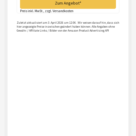
Zum Angebot*
Preis inkl. MwSt., zzgl. Versandkosten
Zuletzt aktualisiert am 3. April 2026 um 12:06 . Wir weisen darauf hin, dass sich
hier angezeigte Preise inzwischen geändert haben können. Alle Angaben ohne
Gewähr. / Affiliate Links / Bilder von der Amazon Product Advertising API