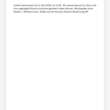
Zuletzt aktualisiert am 3. April 2026 um 12:06 . Wir weisen darauf hin, dass sich
hier angezeigte Preise inzwischen geändert haben können. Alle Angaben ohne
Gewähr. / Affiliate Links / Bilder von der Amazon Product Advertising API