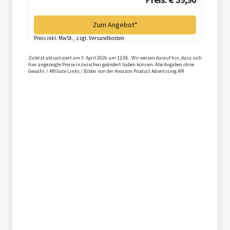
Zum Angebot*
Preis inkl. MwSt., zzgl. Versandkosten
Zuletzt aktualisiert am 3. April 2026 um 12:06 . Wir weisen darauf hin, dass sich
hier angezeigte Preise inzwischen geändert haben können. Alle Angaben ohne
Gewähr. / Affiliate Links / Bilder von der Amazon Product Advertising API