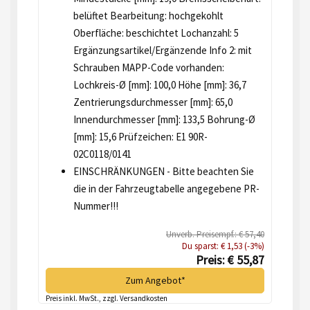
belüftet Bearbeitung: hochgekohlt
Oberfläche: beschichtet Lochanzahl: 5
Ergänzungsartikel/Ergänzende Info 2: mit
Schrauben MAPP-Code vorhanden:
Lochkreis-Ø [mm]: 100,0 Höhe [mm]: 36,7
Zentrierungsdurchmesser [mm]: 65,0
Innendurchmesser [mm]: 133,5 Bohrung-Ø
[mm]: 15,6 Prüfzeichen: E1 90R-
02C0118/0141
EINSCHRÄNKUNGEN - Bitte beachten Sie
die in der Fahrzeugtabelle angegebene PR-
Nummer!!!
Unverb. Preisempf.: € 57,40
Du sparst: € 1,53 (-3%)
Preis: € 55,87
Zum Angebot*
Preis inkl. MwSt., zzgl. Versandkosten