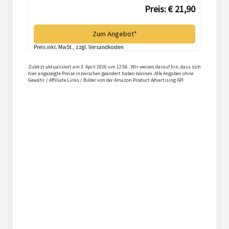
Preis: € 21,90
Zum Angebot*
Preis inkl. MwSt., zzgl. Versandkosten
Zuletzt aktualisiert am 3. April 2026 um 12:06 . Wir weisen darauf hin, dass sich
hier angezeigte Preise inzwischen geändert haben können. Alle Angaben ohne
Gewähr. / Affiliate Links / Bilder von der Amazon Product Advertising API