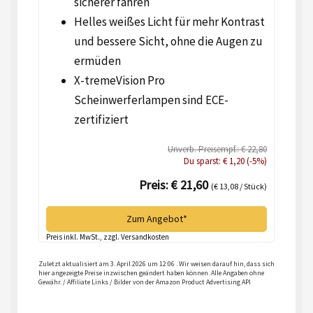
sicherer fahren
Helles weißes Licht für mehr Kontrast
und bessere Sicht, ohne die Augen zu
ermüden
X-tremeVision Pro
Scheinwerferlampen sind ECE-
zertifiziert
Unverb. Preisempf.: € 22,80
Du sparst: € 1,20 (-5%)
Preis: € 21,60
(€ 13,08 / Stück)
Zum Angebot*
Preis inkl. MwSt., zzgl. Versandkosten
Zuletzt aktualisiert am 3. April 2026 um 12:06 . Wir weisen darauf hin, dass sich
hier angezeigte Preise inzwischen geändert haben können. Alle Angaben ohne
Gewähr. / Affiliate Links / Bilder von der Amazon Product Advertising API