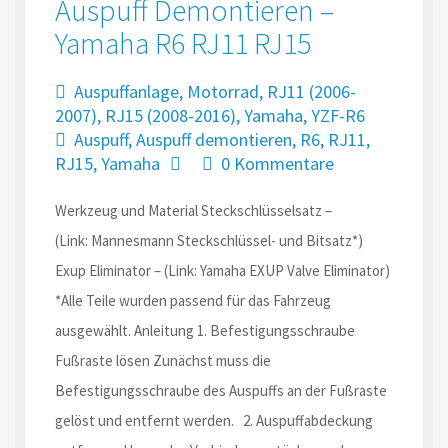
Auspuff Demontieren –
Yamaha R6 RJ11 RJ15
Auspuffanlage
,
Motorrad
,
RJ11 (2006-
2007)
,
RJ15 (2008-2016)
,
Yamaha
,
YZF-R6
Auspuff
,
Auspuff demontieren
,
R6
,
RJ11
,
RJ15
,
Yamaha
0 Kommentare
Werkzeug und Material Steckschlüsselsatz –
(Link: Mannesmann Steckschlüssel- und Bitsatz*)
Exup Eliminator – (Link: Yamaha EXUP Valve Eliminator)
*Alle Teile wurden passend für das Fahrzeug
ausgewählt. Anleitung 1. Befestigungsschraube
Fußraste lösen Zunächst muss die
Befestigungsschraube des Auspuffs an der Fußraste
gelöst und entfernt werden. 2. Auspuffabdeckung