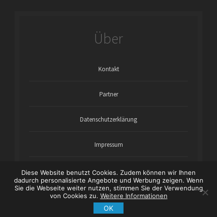
Über
Kontakt
Partner
Datenschutzerklärung
Impressum
Diese Website benutzt Cookies. Zudem können wir Ihnen
dadurch personalisierte Angebote und Werbung zeigen. Wenn
Sie die Webseite weiter nutzen, stimmen Sie der Verwendung
von Cookies zu.
Weitere Informationen
Copyright © 2021 wartungsanleitung-online.com - Theme
von
NavThemes.com
| * = Affiliatelinks/Werbelinks
OK