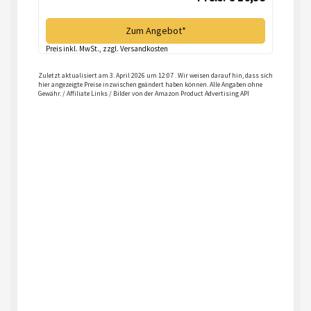
Zum Angebot*
Preis inkl. MwSt., zzgl. Versandkosten
Zuletzt aktualisiert am 3. April 2026 um 12:07 . Wir weisen darauf hin, dass sich
hier angezeigte Preise inzwischen geändert haben können. Alle Angaben ohne
Gewähr. / Affiliate Links / Bilder von der Amazon Product Advertising API