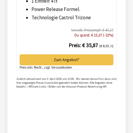
1 Einheit 4 lt
Power Release Formel.
Technologie Castrol Trizone
Unverb. Preisempf.: € 47,17
Du sparst: € 15,07 (-32%)
Preis: € 35,87
(€ 8,03 / l)
Zum Angebot*
Preis inkl. MwSt., zzgl. Versandkosten
Zuletzt aktualisiert am 3. April 2026 um 12:06 . Wir weisen darauf hin, dass sich
hier angezeigte Preise inzwischen geändert haben können. Alle Angaben ohne
Gewähr. / Affiliate Links / Bilder von der Amazon Product Advertising API