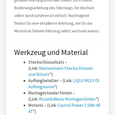
genauen Wartungsintervalle findest Du in Deiner
Bedienungsanleitung des Fahrzeugs. Ein Wechsel
selbst durchzuführen ist einfach. Nachfolgend
findest Du eine detaillierte Anleitung, wie Du das
Motoröl an Deinem Fahrzeug selbst wechseln kannst.
Werkzeug und Material
Steckschlüsselsatz –
(Link:
Mannesmann Steckschlüssel-
und Bitsatz
*)
Auffangbehälter – (Link:
LIQUI MOLY Öl
Auffangwanne
*)
Montageständer hinten –
(Link:
RicambiWeiss Montageständer
*)
Motoröl – (Link:
Castrol Power 1 10W-40
4T
*)