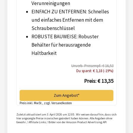
Verunreinigungen
EINFACH ZU ENTFERNEN: Schnelles
und einfaches Entfernen mit dem
Schraubenschlüssel
ROBUSTE BAUWEISE: Robuster
Behälter für herausragende
Haltbarkeit
Unverb. Preisempf.: € 16,53
Du sparst: € 3,18 (-19%)
Preis: € 13,35
Zum Angebot*
Preis inkl. MwSt., zzgl. Versandkosten
Zuletzt aktualisiert am 3. April 2026 um 12:05 . Wir weisen darauf hin, dass sich
hier angezeigte Preise inzwischen geändert haben können. Alle Angaben ohne
Gewähr. / Affiliate Links / Bilder von der Amazon Product Advertising API