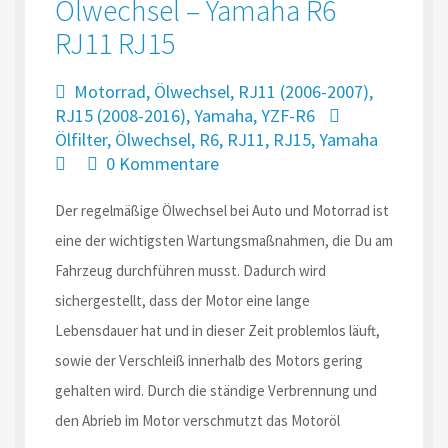
Ölwechsel – Yamaha R6
RJ11 RJ15
Motorrad
,
Ölwechsel
,
RJ11 (2006-2007)
,
RJ15 (2008-2016)
,
Yamaha
,
YZF-R6
Ölfilter
,
Ölwechsel
,
R6
,
RJ11
,
RJ15
,
Yamaha
0 Kommentare
Der regelmäßige Ölwechsel bei Auto und Motorrad ist
eine der wichtigsten Wartungsmaßnahmen, die Du am
Fahrzeug durchführen musst. Dadurch wird
sichergestellt, dass der Motor eine lange
Lebensdauer hat und in dieser Zeit problemlos läuft,
sowie der Verschleiß innerhalb des Motors gering
gehalten wird. Durch die ständige Verbrennung und
den Abrieb im Motor verschmutzt das Motoröl