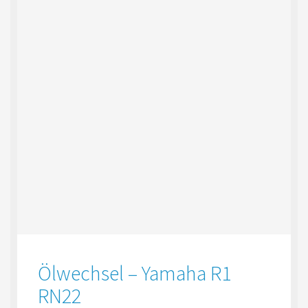
Ölwechsel – Yamaha R1
RN22