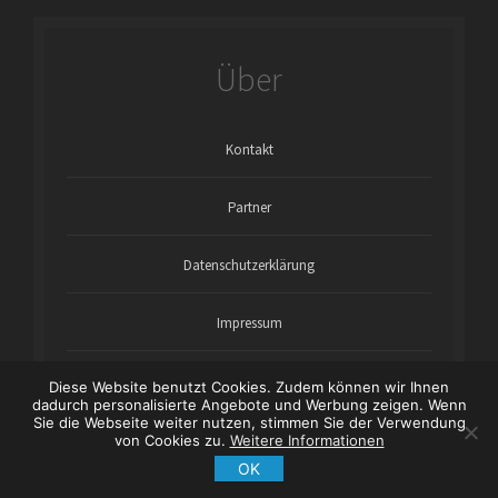
Über
Kontakt
Partner
Datenschutzerklärung
Impressum
Diese Website benutzt Cookies. Zudem können wir Ihnen
dadurch personalisierte Angebote und Werbung zeigen. Wenn
Sie die Webseite weiter nutzen, stimmen Sie der Verwendung
von Cookies zu.
Weitere Informationen
Copyright © 2021 wartungsanleitung-online.com - Theme
von
NavThemes.com
| * = Affiliatelinks/Werbelinks
OK