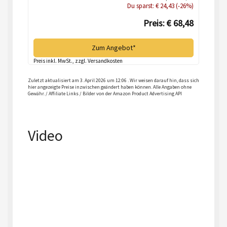
Du sparst: € 24,43 (-26%)
Preis: € 68,48
Zum Angebot*
Preis inkl. MwSt., zzgl. Versandkosten
Zuletzt aktualisiert am 3. April 2026 um 12:06 . Wir weisen darauf hin, dass sich
hier angezeigte Preise inzwischen geändert haben können. Alle Angaben ohne
Gewähr. / Affiliate Links / Bilder von der Amazon Product Advertising API
Video