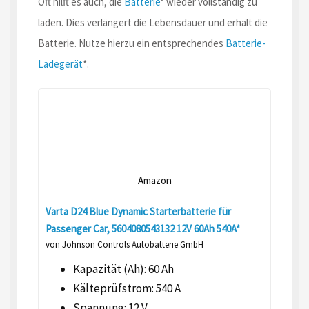
Oft hilft es auch, die
Batterie
* wieder vollständig zu
laden. Dies verlängert die Lebensdauer und erhält die
Batterie. Nutze hierzu ein entsprechendes
Batterie-
Ladegerät
*.
Amazon
Varta D24 Blue Dynamic Starterbatterie für
Passenger Car, 5604080543132 12V 60Ah 540A*
von Johnson Controls Autobatterie GmbH
Kapazität (Ah): 60 Ah
Kälteprüfstrom: 540 A
Spannung: 12 V