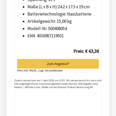
Maße (L x B x H):24.2 x 17.5 x 19 cm
Batterietechnologie: Nassbatterie
Artikelgewicht: 15,00 kg
Modell-Nr. 560408054
EAN: 4016987119501
Preis: € 63,38
Zum Angebot*
Preis inkl. MwSt., zzgl. Versandkosten
Zuletzt aktualisiert am 3. April 2026 um 12:05 . Wir weisen darauf hin, dass sich
hier angezeigte Preise inzwischen geändert haben können. Alle Angaben ohne
Gewähr. / Affiliate Links / Bilder von der Amazon Product Advertising API